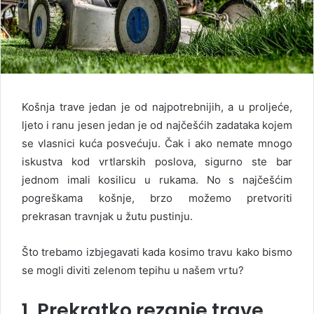
Košnja trave jedan je od najpotrebnijih, a u proljeće,
ljeto i ranu jesen jedan je od najčešćih zadataka kojem
se vlasnici kuća posvećuju. Čak i ako nemate mnogo
iskustva kod vrtlarskih poslova, sigurno ste bar
jednom imali kosilicu u rukama. No s najčešćim
pogreškama košnje, brzo možemo pretvoriti
prekrasan travnjak u žutu pustinju.
Što trebamo izbjegavati kada kosimo travu kako bismo
se mogli diviti zelenom tepihu u našem vrtu?
1. Prekratko rezanje trave