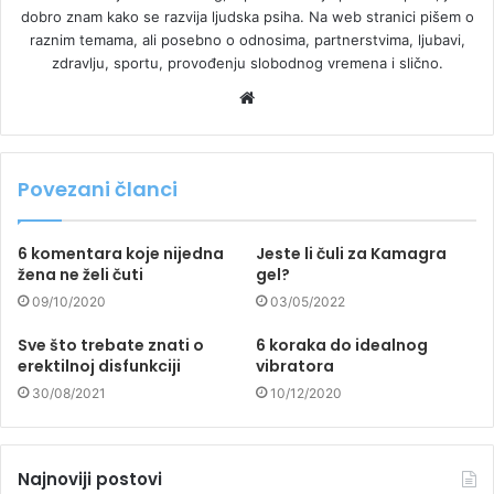
dobro znam kako se razvija ljudska psiha. Na web stranici pišem o
raznim temama, ali posebno o odnosima, partnerstvima, ljubavi,
zdravlju, sportu, provođenju slobodnog vremena i slično.
Website
Povezani članci
6 komentara koje nijedna
Jeste li čuli za Kamagra
žena ne želi čuti
gel?
09/10/2020
03/05/2022
Sve što trebate znati o
6 koraka do idealnog
erektilnoj disfunkciji
vibratora
30/08/2021
10/12/2020
Najnoviji postovi