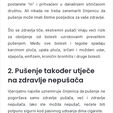
postanete “in” i prihvaćeni u današnjem sitničavom
društvu. Ali nikada ne treba zanemariti činjenicu da
pušenje može imati štetne posljedice za vaše zdravlje.
Što se zdravlja tiče, ekstremni pušači imaju veći rizik
za oboljenje od bolesti uzrokovanih prevelikim
pušenjem. Među ove bolesti i tegobe spadaju
karcinom pluća, upala pluća, srčani i moždani udar,
sljepoća, emfizem, kronični bronhitis i druge bolesti.
2. Pušenje također utječe
na zdravlje nepušača
Vjerojatno najviše uznemiruje činjenica da pušenje ne
pogoršava samo zdravlje pušača, već i zdravlje
nepušača. Iako ste možda nepušač, nećete biti
potpuno sigurni kod pasivnog udisanja dima cigarete.